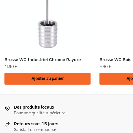
Brosse WC Industriel Chrome Rayure
Brosse WC Bois
41,90
€
9,90
€
Ajouter au panier
Ajo
Des produits locaux
Pour une qualité supérieure
Retours sous 15 jours
Satisfait ou remboursé