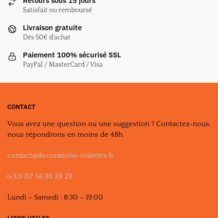
Retours sous 15 jours
peuvent
peuvent
Satisfait ou remboursé
être
être
Livraison gratuite
choisies
choisies
Dès 50€ d'achat
sur
sur
la
la
Paiement 100% sécurisé SSL
page
page
PayPal / MasterCard / Visa
du
du
produit
produit
CONTACT
Vous avez une question ou une suggestion ? Contactez-nous,
nous répondrons en moins de 48h.
contact@decorations-toilettes.fr
(+33) 07 56 95 29 29
Lundi – Samedi : 8:30 – 19:00