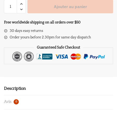
quantité
Ajouter au panier
de
Tableau
WC
Free worldwide shipping on all orders over $50
Humour
30 days easy returns
Au
Order yours before 2.30pm for same day dispatch
Bout
Du
Guaranteed Safe Checkout
Bout
Description
Avis
0