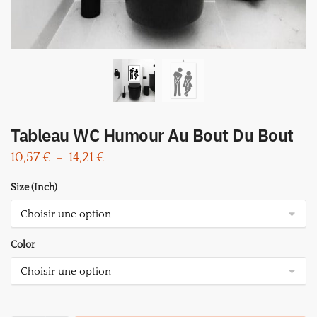
Tableau WC Humour Au Bout Du Bout
Plage
10,57
€
–
14,21
€
de
Size (Inch)
prix :
10,57 €
à
Color
14,21 €