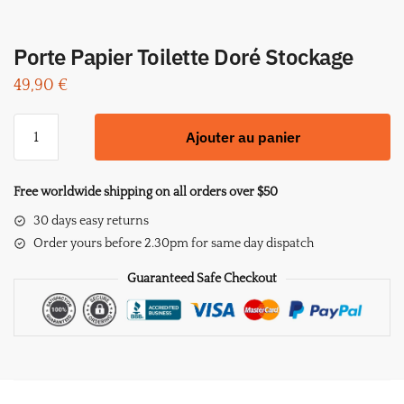
Porte Papier Toilette Doré Stockage
49,90
€
quantité
Ajouter au panier
de
Porte
Papier
Free worldwide shipping on all orders over $50
Toilette
30 days easy returns
Doré
Order yours before 2.30pm for same day dispatch
Stockage
Guaranteed Safe Checkout