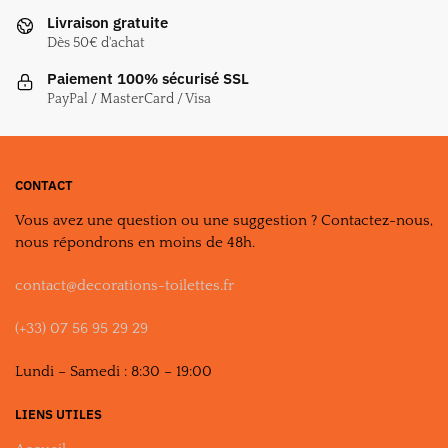
être
Livraison gratuite
choisies
Dès 50€ d'achat
sur
la
Paiement 100% sécurisé SSL
page
PayPal / MasterCard / Visa
du
produit
CONTACT
Vous avez une question ou une suggestion ? Contactez-nous,
nous répondrons en moins de 48h.
contact@decorations-toilettes.fr
(+33) 07 56 95 29 29
Lundi – Samedi : 8:30 – 19:00
LIENS UTILES