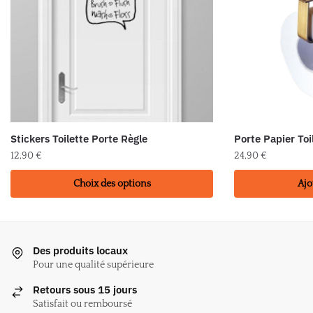
Stickers Toilette Porte Règle
Porte Papier Toi
12,90
€
24,90
€
Ce
Choix des options
Ajo
produit
a
plusieurs
variations.
Des produits locaux
Les
Pour une qualité supérieure
options
Retours sous 15 jours
peuvent
Satisfait ou remboursé