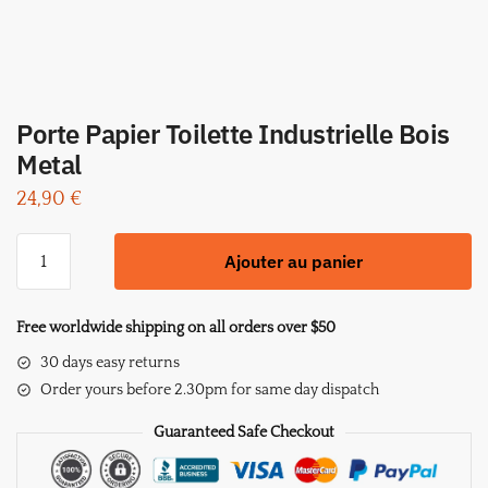
Porte Papier Toilette Industrielle Bois
Metal
24,90
€
quantité
Ajouter au panier
de
Porte
Papier
Free worldwide shipping on all orders over $50
Toilette
30 days easy returns
Industrielle
Order yours before 2.30pm for same day dispatch
Bois
Metal
Guaranteed Safe Checkout