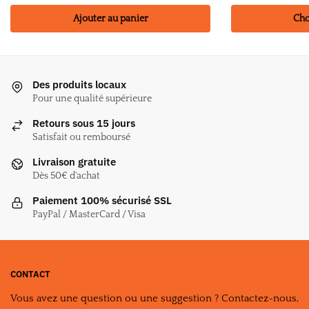
Ce
produit
Ajouter au panier
Cho
a
plusieurs
variations.
Des produits locaux
Les
Pour une qualité supérieure
options
peuvent
Retours sous 15 jours
être
Satisfait ou remboursé
choisies
Livraison gratuite
sur
Dès 50€ d'achat
la
Paiement 100% sécurisé SSL
page
PayPal / MasterCard / Visa
du
produit
CONTACT
Vous avez une question ou une suggestion ? Contactez-nous,