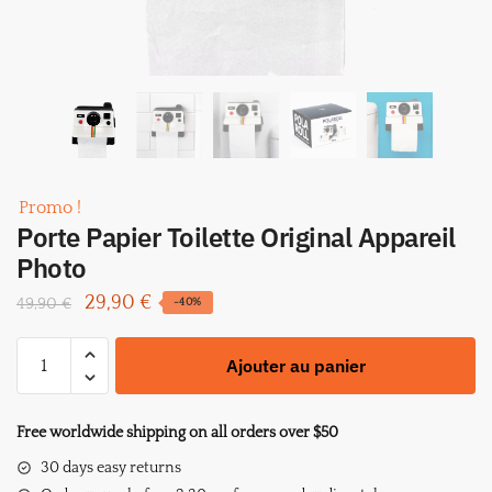
Promo !
Porte Papier Toilette Original Appareil
Photo
Le
Le
29,90
€
49,90
€
-40%
prix
prix
quantité
initial
actuel
Ajouter au panier
de
était :
est :
Porte
49,90 €.
29,90 €.
Papier
Free worldwide shipping on all orders over $50
Toilette
30 days easy returns
Original