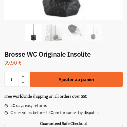
Brosse WC Originale Insolite
39,90
€
quantité
Ajouter au panier
de
Brosse
WC
Free worldwide shipping on all orders over $50
Originale
30 days easy returns
Insolite
Order yours before 2.30pm for same day dispatch
Guaranteed Safe Checkout