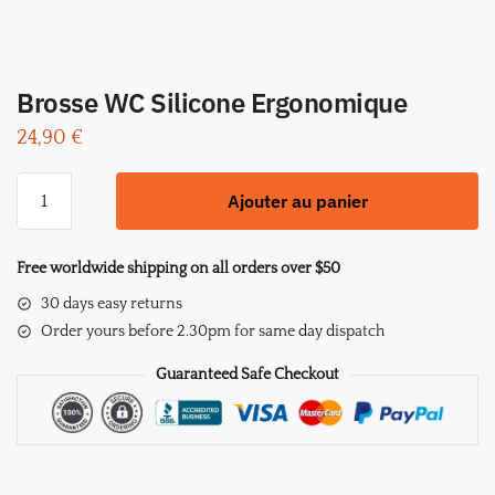
Brosse WC Silicone Ergonomique
24,90
€
quantité
Ajouter au panier
de
Brosse
WC
Free worldwide shipping on all orders over $50
Silicone
30 days easy returns
Ergonomique
Order yours before 2.30pm for same day dispatch
Guaranteed Safe Checkout