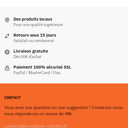
a
plusieurs
variations.
Des produits locaux
Les
Pour une qualité supérieure
options
Retours sous 15 jours
peuvent
Satisfait ou remboursé
être
Livraison gratuite
choisies
Dès 50€ d'achat
sur
la
Paiement 100% sécurisé SSL
page
PayPal / MasterCard / Visa
du
produit
CONTACT
Vous avez une question ou une suggestion ? Contactez-nous,
nous répondrons en moins de 48h.
contact@decorations-toilettes.fr