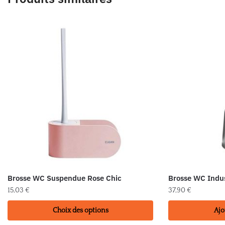
Brosse WC Suspendue Rose Chic
Brosse WC Indu
15,03
€
37,90
€
Ce
Choix des options
Ajo
produit