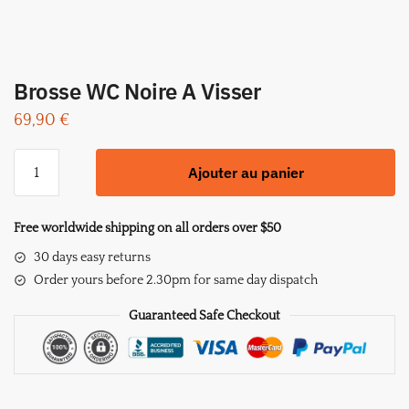
Brosse WC Noire A Visser
69,90
€
quantité
Ajouter au panier
de
Brosse
WC
Free worldwide shipping on all orders over $50
Noire
30 days easy returns
A
Order yours before 2.30pm for same day dispatch
Visser
Guaranteed Safe Checkout