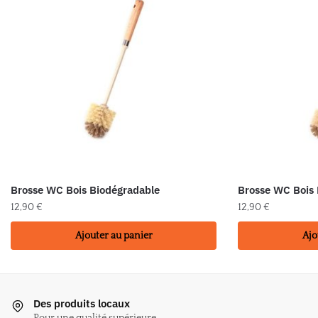
Brosse WC Bois Biodégradable
Brosse WC Bois
12,90
€
12,90
€
Ajouter au panier
Ajo
Des produits locaux
Pour une qualité supérieure